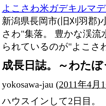
よこさわ米ガデキルマデ
新潟県長岡市(旧刈羽郡)
さわ"集落。 豊かな渓
られているのが"よこさ
成長日誌。～わたぼ
yokosawa-jau
(
2011年4月1
ハウスインして2日目。