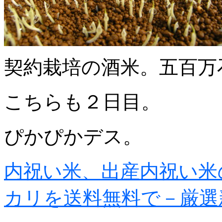
契約栽培の酒米。五百万
こちらも２日目。
ぴかぴかデス。
内祝い米、出産内祝い米
カリを送料無料で－厳選