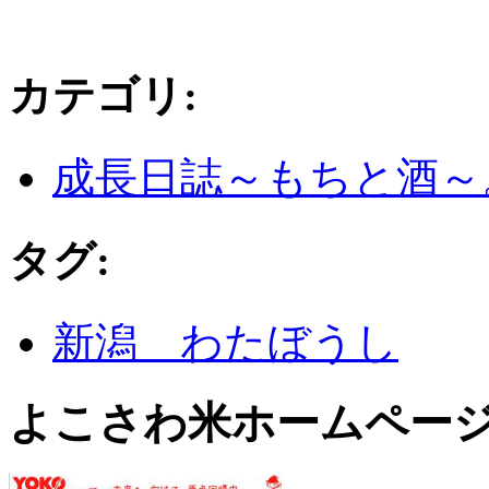
カテゴリ
:
成長日誌～もちと酒～
タグ
:
新潟 わたぼうし
よこさわ米ホームペー