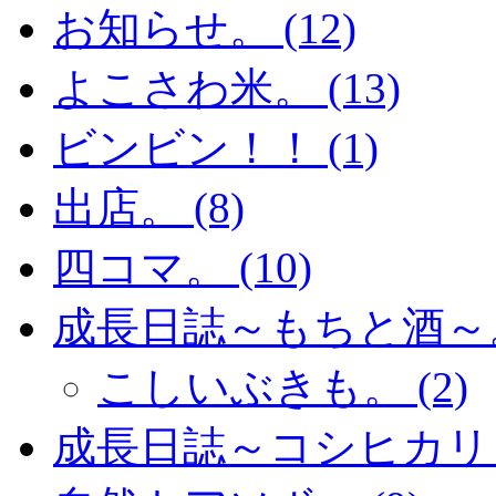
お知らせ。 (12)
よこさわ米。 (13)
ビンビン！！ (1)
出店。 (8)
四コマ。 (10)
成長日誌～もちと酒～。 
こしいぶきも。 (2)
成長日誌～コシヒカリ～。