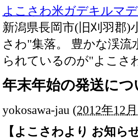
よこさわ米ガデキルマデ
新潟県長岡市(旧刈羽郡)
さわ"集落。 豊かな渓
られているのが"よこさ
年末年始の発送につ
yokosawa-jau
(
2012年12月
【よこさわより お知ら