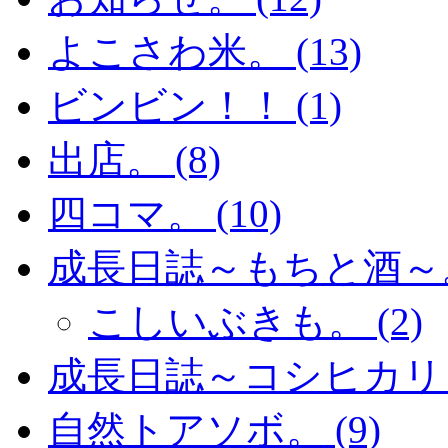
よこさわ米。 (13)
ビンビン！！ (1)
出店。 (8)
四コマ。 (10)
成長日誌～もちと酒～。 
こしいぶきも。 (2)
成長日誌～コシヒカリ～。
自然トアソボ。 (9)