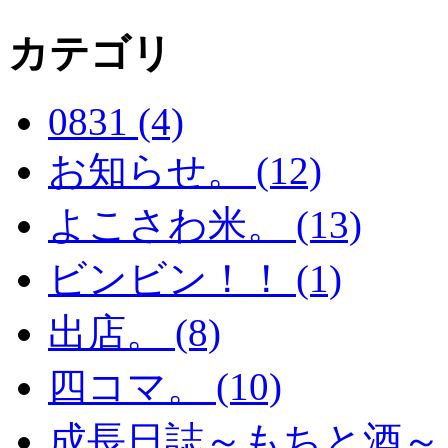
カテゴリ
0831 (4)
お知らせ。 (12)
よこさわ米。 (13)
ビンビン！！ (1)
出店。 (8)
四コマ。 (10)
成長日誌～もちと酒～。 