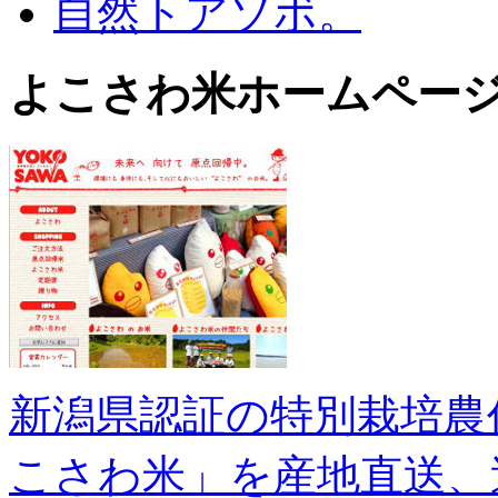
自然トアソボ。
よこさわ米ホームペー
新潟県認証の特別栽培農
こさわ米」を産地直送、