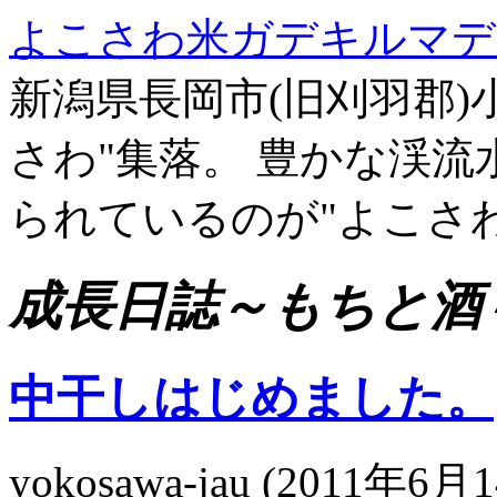
よこさわ米ガデキルマデ
新潟県長岡市(旧刈羽郡)
さわ"集落。 豊かな渓
られているのが"よこさ
成長日誌～もちと酒
中干しはじめました。
yokosawa-jau
(
2011年6月1