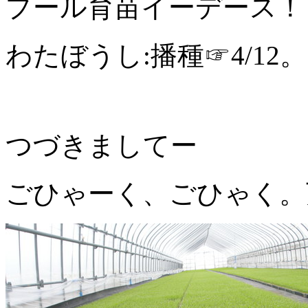
プール育苗イーデース！
わたぼうし:播種☞4/12。
つづきましてー
ごひゃーく、ごひゃく。