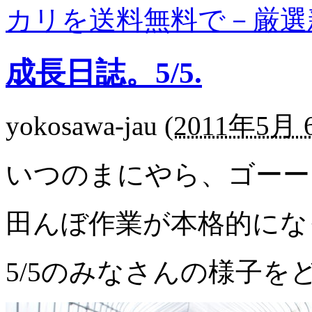
カリを送料無料で－厳選
成長日誌。5/5.
yokosawa-jau
(
2011年5月 6
いつのまにやら、ゴーー
田んぼ作業が本格的にな
5/5のみなさんの様子を