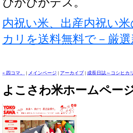
ぴかぴかデス。
内祝い米、出産内祝い米
カリを送料無料で－厳選
« 四コマ。
|
メインページ
|
アーカイブ
|
成長日誌～コシヒカリ
よこさわ米ホームペー