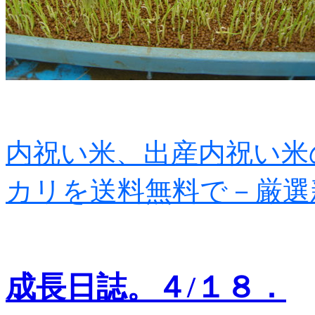
内祝い米、出産内祝い米
カリを送料無料で－厳選
成長日誌。４/１８．