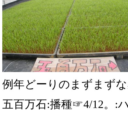
例年どーりのまずまずな
五百万石:播種☞4/12。: