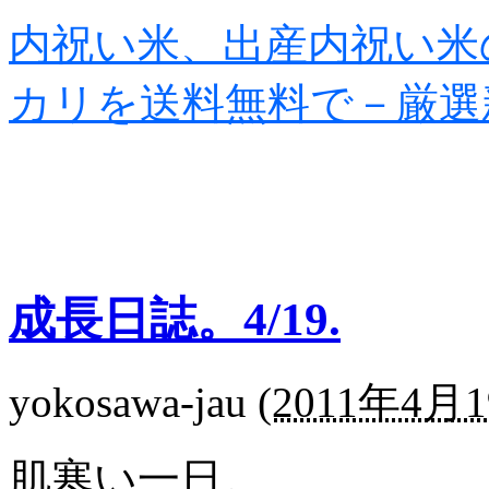
内祝い米、出産内祝い米
カリを送料無料で－厳選
成長日誌。4/19.
yokosawa-jau
(
2011年4月1
肌寒い一日。