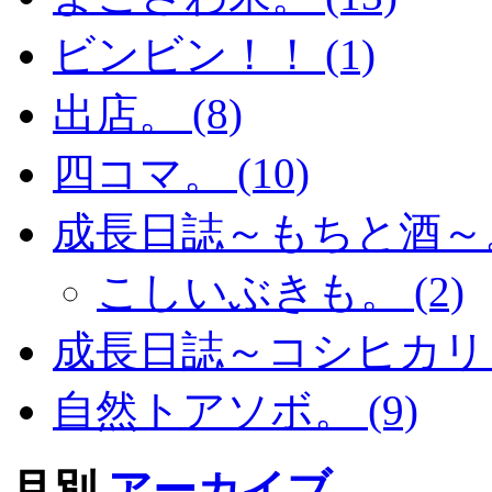
ビンビン！！ (1)
出店。 (8)
四コマ。 (10)
成長日誌～もちと酒～。 
こしいぶきも。 (2)
成長日誌～コシヒカリ～。
自然トアソボ。 (9)
月別
アーカイブ