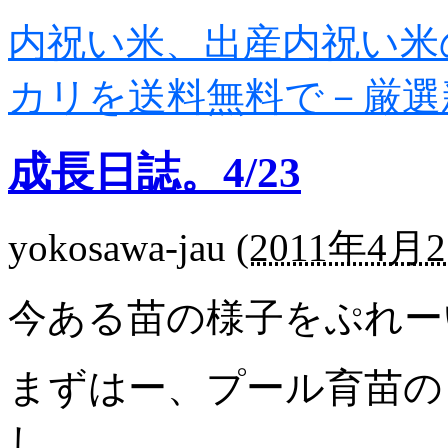
内祝い米、出産内祝い米
カリを送料無料で－厳選
成長日誌。4/23
yokosawa-jau
(
2011年4月2
今ある苗の様子をぷれー
まずはー、プール育苗の
し。