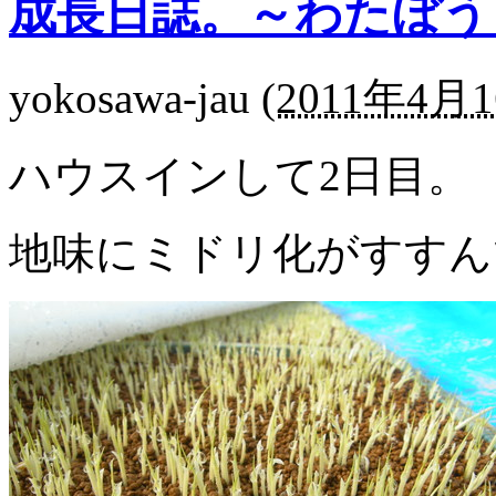
成長日誌。～わたぼう
yokosawa-jau
(
2011年4月1
ハウスインして2日目。
地味にミドリ化がすすん