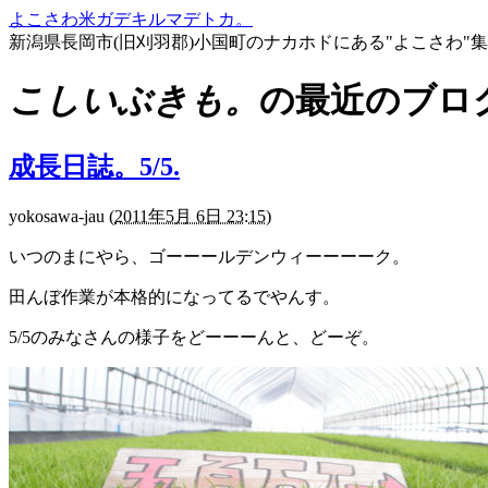
よこさわ米ガデキルマデトカ。
新潟県長岡市(旧刈羽郡)小国町のナカホドにある"よこさわ"
こしいぶきも。
の最近のブロ
成長日誌。5/5.
yokosawa-jau
(
2011年5月 6日 23:15
)
いつのまにやら、ゴーーールデンウィーーーーク。
田んぼ作業が本格的になってるでやんす。
5/5のみなさんの様子をどーーーんと、どーぞ。