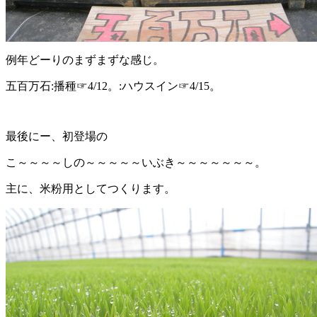
例年どーりのまずまずな感じ。
五百万石:播種☞4/12。:ハウスイン☞4/15。
最後にー、初登場の
こ～～～～しの～～～～～いぶき～～～～～～～。
主に、米粉用としてつくります。