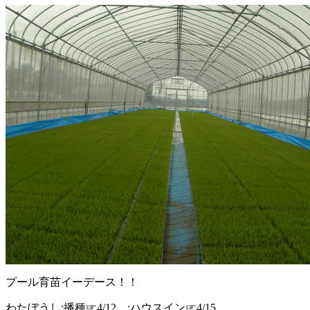
プール育苗イーデース！！
わたぼうし:播種☞4/12。:ハウスイン☞4/15。