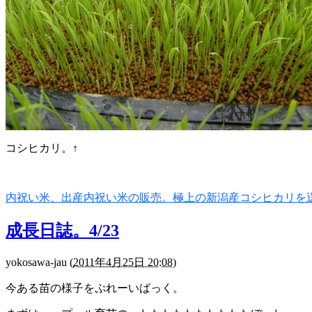
コシヒカリ。↑
内祝い米、出産内祝い米の販売。極上の新潟産コシヒカリを
成長日誌。4/23
yokosawa-jau
(
2011年4月25日 20:08
)
今ある苗の様子をぷれーいばっく。